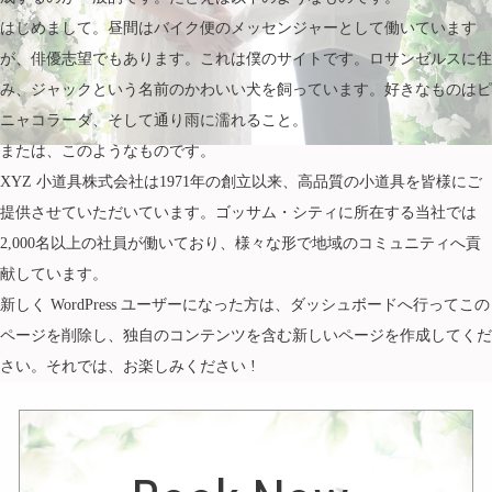
はじめまして。昼間はバイク便のメッセンジャーとして働いています
が、俳優志望でもあります。これは僕のサイトです。ロサンゼルスに住
み、ジャックという名前のかわいい犬を飼っています。好きなものはピ
ニャコラーダ、そして通り雨に濡れること。
または、このようなものです。
XYZ 小道具株式会社は1971年の創立以来、高品質の小道具を皆様にご
提供させていただいています。ゴッサム・シティに所在する当社では
2,000名以上の社員が働いており、様々な形で地域のコミュニティへ貢
献しています。
新しく WordPress ユーザーになった方は、
ダッシュボード
へ行ってこの
ページを削除し、独自のコンテンツを含む新しいページを作成してくだ
さい。それでは、お楽しみください !