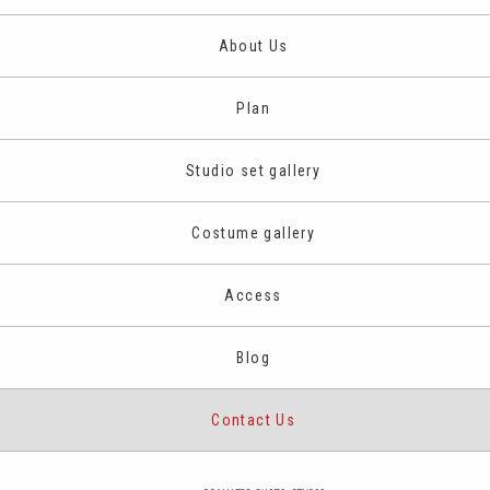
(3)
ユーザーの本人確認を行うために、氏名、生年月日、住所、電話
About Us
番号、銀行口座番号、クレジットカード番号、運転免許証番号、
配達証明付き郵便の到達結果などの情報を利用する目的
Plan
(4)
ユーザーに代金を請求するために、購入された商品名や数量、利
用されたサービスの種類や期間、回数、請求金額、氏名、住所、
Studio set gallery
銀行口座番号やクレジットカード番号などの支払に関する情報な
どを利用する目的
Costume gallery
(5)
ユーザーが簡便にデータを入力できるようにするために、当社に
登録されている情報を入力画面に表示させたり、ユーザーのご指
Access
示に基づいて他のサービスなど（提携先が提供するものも含みま
す）に転送したりする目的
Blog
(6)
代金の支払を遅滞したり第三者に損害を発生させたりするなど、
本サービスの利用規約に違反したユーザーや、不正・不当な目的
Contact Us
でサービスを利用しようとするユーザーの利用をお断りするため
に、利用態様、氏名や住所など個人を特定するための情報を利用
する目的