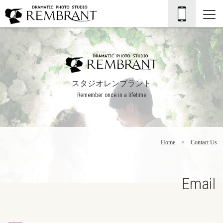
スタジオレンブラント
Remember once in a lifetime
Home
Contact Us
Email