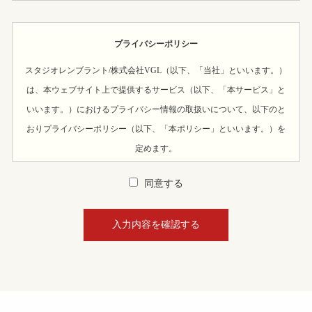
プライバシーポリシー
スタジオレンブラント/株式会社VGL（以下、「当社」といいます。）
は、本ウェブサイト上で提供するサービス（以下、「本サービス」と
いいます。）におけるプライバシー情報の取扱いについて、以下のと
おりプライバシーポリシー（以下、「本ポリシー」といいます。）を
定めます。
第1条（プライバシー情報）
同意する
1.
プライバシー情報のうち「個人情報」とは、個人情報保護法にいう
「個人情報」を指すものとし、生存する個人に関する情報であっ
て、当該情報に含まれる氏名、生年月日、住所、電話番号、連絡先
その他の記述等により特定の個人を識別できる情報を指します。
2.
プライバシー情報のうち「履歴情報および特性情報」とは、上記に
定める「個人情報」以外のものをいい、ご利用いただいたサービス